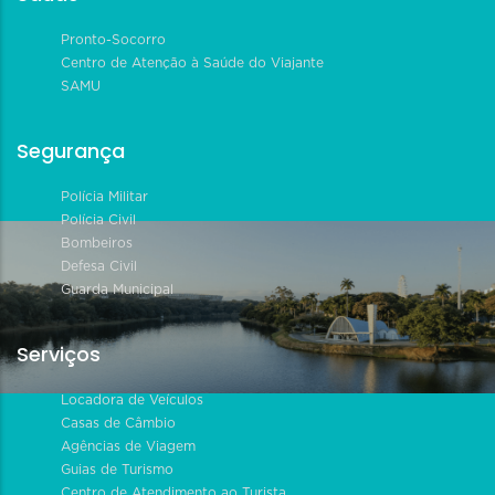
Pronto-Socorro
Centro de Atenção à Saúde do Viajante
SAMU
Segurança
Polícia Militar
Polícia Civil
Bombeiros
Defesa Civil
Guarda Municipal
Serviços
Locadora de Veículos
Casas de Câmbio
Agências de Viagem
Guias de Turismo
Centro de Atendimento ao Turista