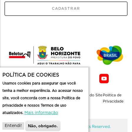
CADASTRAR
POLÍTICA DE COOKIES
Usamos cookies para assegurar que você
tenha a melhor experiência. Ao acessar nosso
Sobre a
Contato
Informaçoes
Mapa do Site
Politica de
site, você concorda com a nossa Política de
Belotur
Üteis
Privacidade
privacidade e nossos Termos de uso
Mais informação
atualizados.
Não, obrigado.
Entendi!
@ Copyright Belotur 2026. All Rights Reserved.