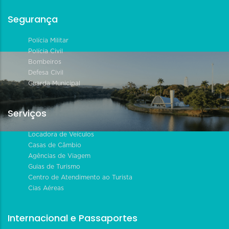
Segurança
Polícia Militar
Polícia Civil
Bombeiros
Defesa Civil
Guarda Municipal
Serviços
Locadora de Veículos
Casas de Câmbio
Agências de Viagem
Guias de Turismo
Centro de Atendimento ao Turista
Cias Aéreas
Internacional e Passaportes