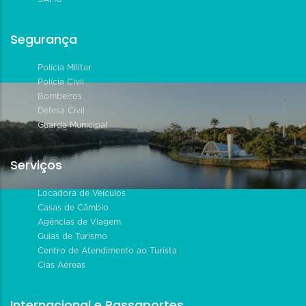
Segurança
Polícia Militar
Polícia Civil
Bombeiros
Defesa Civil
Guarda Municipal
Serviços
Locadora de Veículos
Casas de Câmbio
Agências de Viagem
Guias de Turismo
Centro de Atendimento ao Turista
Cias Aéreas
Internacional e Passaportes