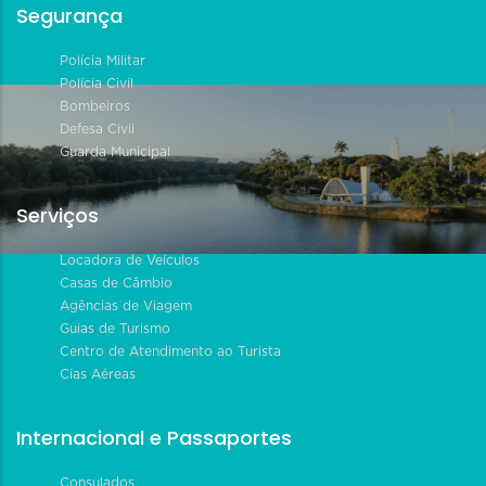
Segurança
Polícia Militar
Polícia Civil
Bombeiros
Defesa Civil
Guarda Municipal
Serviços
Locadora de Veículos
Casas de Câmbio
Agências de Viagem
Guias de Turismo
Centro de Atendimento ao Turista
Cias Aéreas
Internacional e Passaportes
Consulados