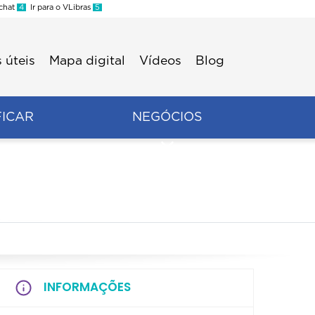
 chat
4
Ir para o VLibras
5
 úteis
Mapa digital
Vídeos
Blog
FICAR
NEGÓCIOS
INFORMAÇÕES