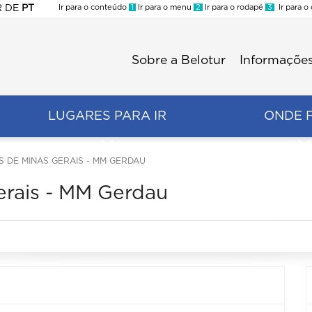
R
DE
PT
Ir para o conteúdo
1
Ir para o menu
2
Ir para o rodapé
3
Ir para o
ES
Sobre a Belotur
Informações
Menu
second
LUGARES PARA IR
ONDE 
S DE MINAS GERAIS - MM GERDAU
erais - MM Gerdau