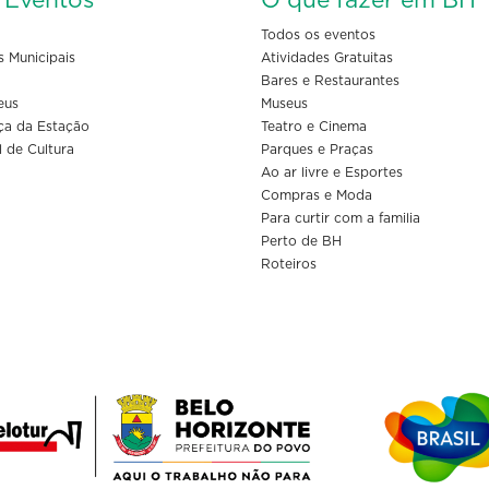
s Eventos
O que fazer em BH
Todos os eventos
s Municipais
Atividades Gratuitas
Bares e Restaurantes
eus
Museus
ça da Estação
Teatro e Cinema
l de Cultura
Parques e Praças
Ao ar livre e Esportes
Compras e Moda
Para curtir com a familia
Perto de BH
Roteiros