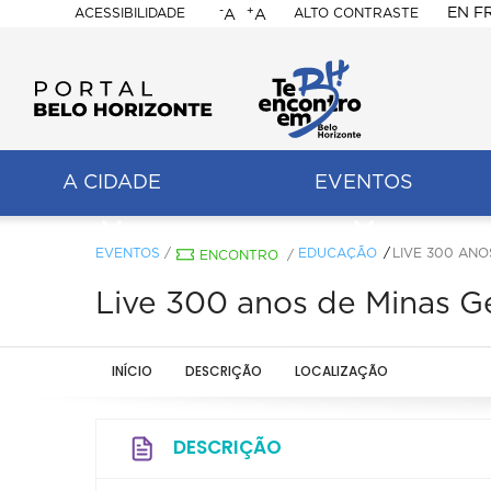
-
+
EN
F
ACESSIBILIDADE
ALTO CONTRASTE
A
A
PORTAL
BELO
HORIZONTE
A CIDADE
EVENTOS
ação
pal
EVENTOS
/
EDUCAÇÃO
LIVE 300 ANO
ENCONTRO
/
Live 300 anos de Minas G
INÍCIO
DESCRIÇÃO
LOCALIZAÇÃO
DESCRIÇÃO