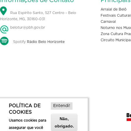
Informações de Contato
Principai
Arraial de Belô
Rua Espírito Santo, 527 Centro - Belo
Festivais Culturai
Horizonte, MG, 30160-031
Carnaval
belotur@pbh.gov.br
Noturno nos Mus
Zona Cultura Pra
Circuito Municipa
Spotify
Rádio Belo Horizonte
POLÍTICA DE
Entendi!
COOKIES
Não,
Usamos cookies para
obrigado.
assegurar que você