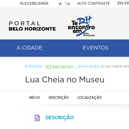
-
+
EN
F
ACESSIBILIDADE
ALTO CONTRASTE
A
A
PORTAL
BELO
HORIZONTE
A CIDADE
EVENTOS
ação
pal
EVENTOS
/
EDUCAÇÃO
LUA CHEIA N
ENCONTRO
/
Lua Cheia no Museu
INÍCIO
DESCRIÇÃO
LOCALIZAÇÃO
DESCRIÇÃO