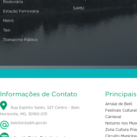
Rodoviária
SAMU
Estação Ferroviária
Metrô
Táxi
Transporte Público
Informações de Contato
Principai
Arraial de Belô
Rua Espírito Santo, 527 Centro - Belo
Festivais Culturai
Horizonte, MG, 30160-031
Carnaval
belotur@pbh.gov.br
Noturno nos Mus
Zona Cultura Pra
Circuito Municipa