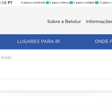
R
DE
PT
Ir para o conteúdo
1
Ir para o menu
2
Ir para o rodapé
3
Ir para o
ES
Sobre a Belotur
Informações
Menu
second
LUGARES PARA IR
ONDE 
O MUSEU