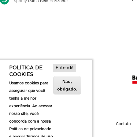
Spotify
Rádio Belo Horizonte
POLÍTICA DE
Entendi!
COOKIES
Não,
Usamos cookies para
obrigado.
assegurar que você
tenha a melhor
experiência. Ao acessar
nosso site, você
concorda com a nossa
Sobre a Belotur
Contato
Política de privacidade
e nossos Termos de uso