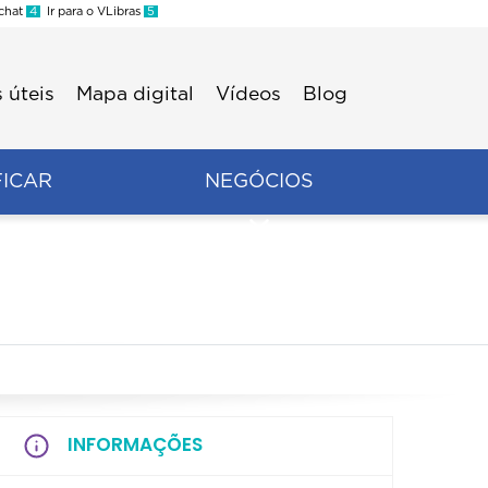
 chat
4
Ir para o VLibras
5
 úteis
Mapa digital
Vídeos
Blog
FICAR
NEGÓCIOS
INFORMAÇÕES