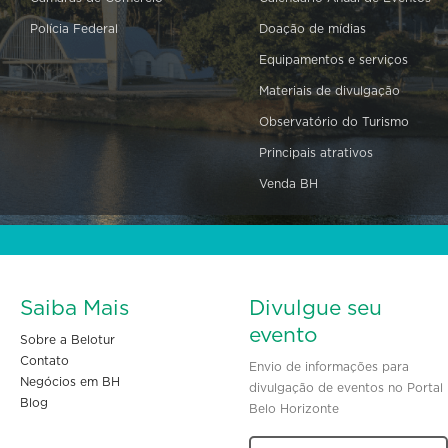
Polícia Federal
Doação de mídias
Equipamentos e serviços
Materiais de divulgação
Observatório do Turismo
Principais atrativos
Venda BH
Saiba Mais
Divulgue seu
evento
Sobre a Belotur
Contato
Envio de informações para
Negócios em BH
divulgação de eventos no Portal
Blog
Belo Horizonte