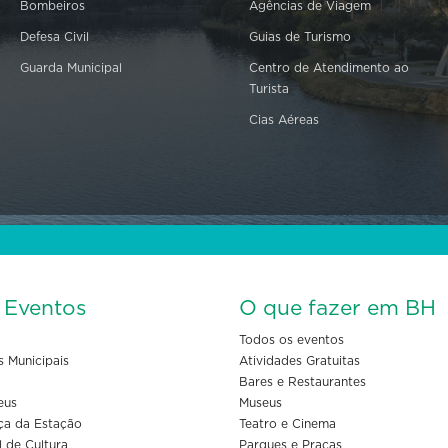
Bombeiros
Agências de Viagem
Defesa Civil
Guias de Turismo
Guarda Municipal
Centro de Atendimento ao
Turista
Cias Aéreas
s Eventos
O que fazer em BH
Todos os eventos
s Municipais
Atividades Gratuitas
Bares e Restaurantes
eus
Museus
ça da Estação
Teatro e Cinema
l de Cultura
Parques e Praças