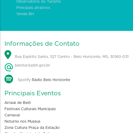
Observatório do Turismo
Principais atrativos
Venda BH
Informações de Contato
Rua Espírito Santo, 527 Centro - Belo Horizonte, MG, 30160-031
belotur@pbh.gov.br
Spotify
Rádio Belo Horizonte
Principais Eventos
Arraial de Belô
Festivais Culturais Municipais
Carnaval
Noturno nos Museus
Zona Cultura Praça da Estação