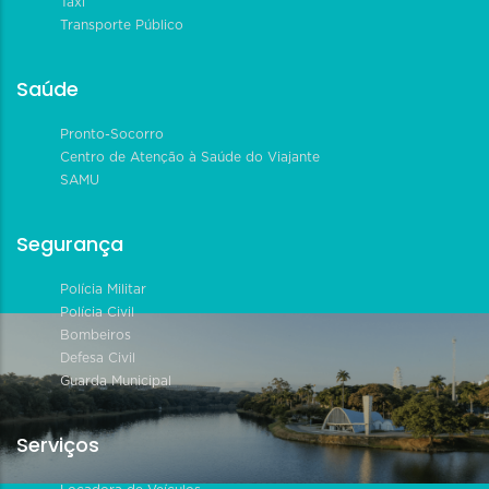
Táxi
Transporte Público
Saúde
Pronto-Socorro
Centro de Atenção à Saúde do Viajante
SAMU
Segurança
Polícia Militar
Polícia Civil
Bombeiros
Defesa Civil
Guarda Municipal
Serviços