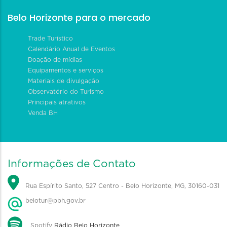
Belo Horizonte para o mercado
Trade Turístico
Calendário Anual de Eventos
Doação de mídias
Equipamentos e serviços
Materiais de divulgação
Observatório do Turismo
Principais atrativos
Venda BH
Informações de Contato
Rua Espírito Santo, 527 Centro - Belo Horizonte, MG, 30160-031
belotur@pbh.gov.br
Spotify
Rádio Belo Horizonte