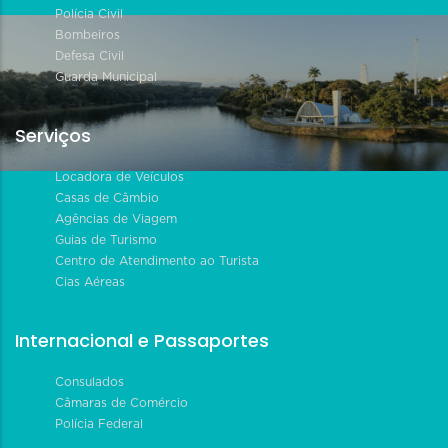
Polícia Civil
Bombeiros
Defesa Civil
Guarda Municipal
Serviços
Locadora de Veículos
Casas de Câmbio
Agências de Viagem
Guias de Turismo
Centro de Atendimento ao Turista
Cias Aéreas
Internacional e Passaportes
Consulados
Câmaras de Comércio
Polícia Federal