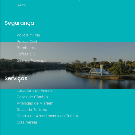
SAMU
Segurança
Polícia Militar
Polícia Civil
Bombeiros
Defesa Civil
Guarda Municipal
Serviços
Locadora de Veículos
Casas de Câmbio
Agências de Viagem
Guias de Turismo
Centro de Atendimento ao Turista
Cias Aéreas