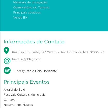
Materiais de divulgação
Observatório do Turismo
Principais atrativos
Venda BH
Informações de Contato
Rua Espírito Santo, 527 Centro - Belo Horizonte, MG, 30160-031
belotur@pbh.gov.br
Spotify
Rádio Belo Horizonte
Principais Eventos
Arraial de Belô
Festivais Culturais Municipais
Carnaval
Noturno nos Museus