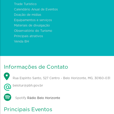
Trade Turístico
Calendário Anual de Eventos
Doação de mídias
Equipamentos e serviços
Materiais de divulgação
Observatório do Turismo
Principais atrativos
Venda BH
Informações de Contato
Rua Espírito Santo, 527 Centro - Belo Horizonte, MG, 30160-031
belotur@pbh.gov.br
Spotify
Rádio Belo Horizonte
Principais Eventos