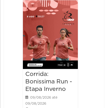
Camin
Mulher
09/08/20
09/08/202
08:30 às 
Corrida:
Bonissima Run -
Etapa Inverno
09/08/2026 até
09/08/2026