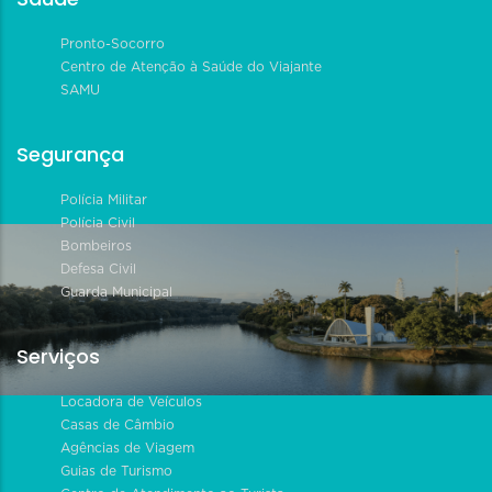
Pronto-Socorro
Centro de Atenção à Saúde do Viajante
SAMU
Segurança
Polícia Militar
Polícia Civil
Bombeiros
Defesa Civil
Guarda Municipal
Serviços
Locadora de Veículos
Casas de Câmbio
Agências de Viagem
Guias de Turismo