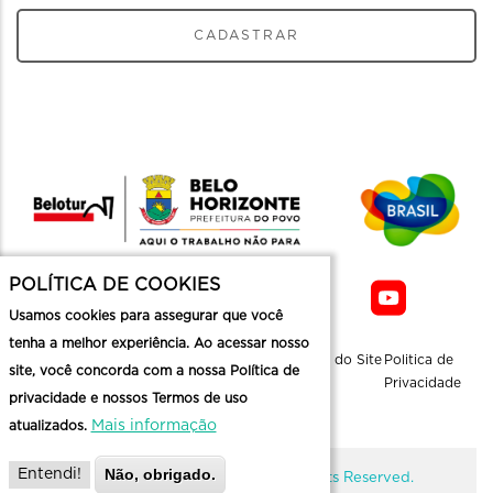
CADASTRAR
POLÍTICA DE COOKIES
Usamos cookies para assegurar que você
tenha a melhor experiência. Ao acessar nosso
Sobre a
Contato
Informaçoes
Mapa do Site
Politica de
site, você concorda com a nossa Política de
Belotur
Üteis
Privacidade
privacidade e nossos Termos de uso
Mais informação
atualizados.
Não, obrigado.
Entendi!
@ Copyright Belotur 2026. All Rights Reserved.