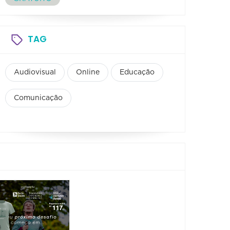
TAG
Audiovisual
Online
Educação
Comunicação
Corrida do
Show:
Galo 2026
Seren
Venus
16/08/2026 até