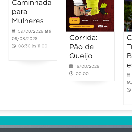
Caminhada
para
Mulheres
09/08/2026 até
Corrida:
C
09/08/2026
Pão de
T
08:30 às 11:00
Queijo
B
e
16/08/2026
00:00
16