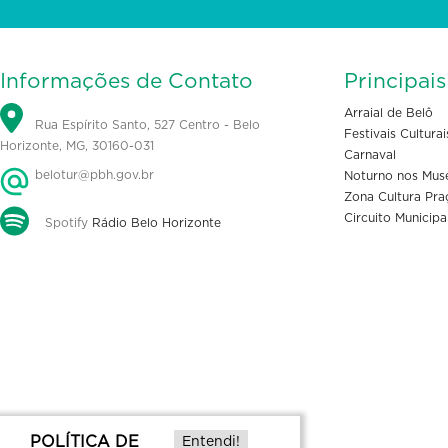
Informações de Contato
Principai
Arraial de Belô
Rua Espírito Santo, 527 Centro - Belo
Festivais Culturai
Horizonte, MG, 30160-031
Carnaval
belotur@pbh.gov.br
Noturno nos Mus
Zona Cultura Pra
Circuito Municipa
Spotify
Rádio Belo Horizonte
POLÍTICA DE
Entendi!