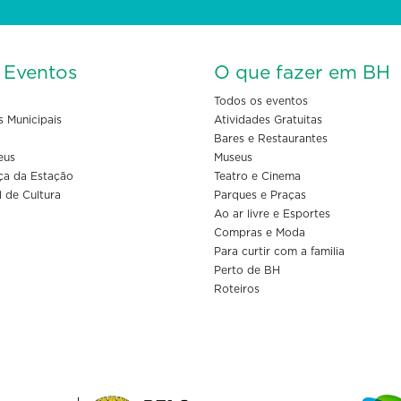
s Eventos
O que fazer em BH
Todos os eventos
s Municipais
Atividades Gratuitas
Bares e Restaurantes
eus
Museus
ça da Estação
Teatro e Cinema
l de Cultura
Parques e Praças
Ao ar livre e Esportes
Compras e Moda
Para curtir com a familia
Perto de BH
Roteiros