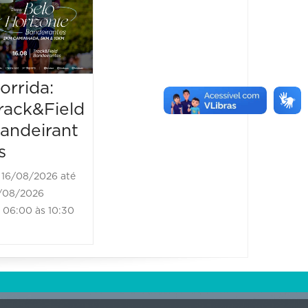
Tour 
16/08/2026
06:30 às 12:00
22/08/2
23/08/20
21:00 à
orrida:
rack&Field
andeirant
s
16/08/2026 até
/08/2026
06:00 às 10:30