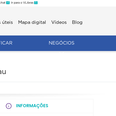
 chat
4
Ir para o VLibras
5
 úteis
Mapa digital
Vídeos
Blog
FICAR
NEGÓCIOS
au
INFORMAÇÕES