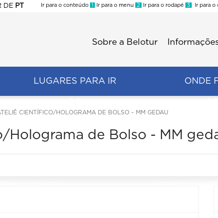
R
DE
PT
Ir para o conteúdo
1
Ir para o menu
2
Ir para o rodapé
3
Ir para o
ES
Sobre a Belotur
Informações
Menu
second
LUGARES PARA IR
ONDE 
ATELIÊ CIENTÍFICO/HOLOGRAMA DE BOLSO - MM GEDAU
ico/Holograma de Bolso - MM ged