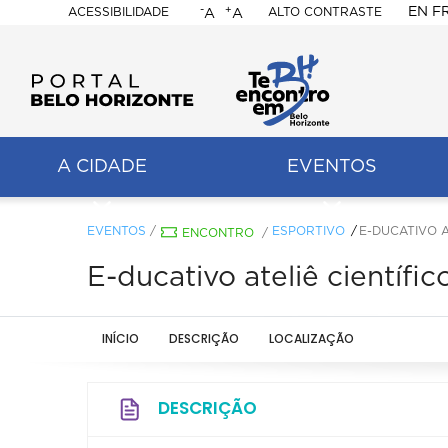
-
+
EN
F
ACESSIBILIDADE
ALTO CONTRASTE
A
A
PORTAL
BELO
HORIZONTE
A CIDADE
EVENTOS
ação
pal
EVENTOS
/
ESPORTIVO
E-DUCATIVO 
ENCONTRO
/
E-ducativo ateliê científ
INÍCIO
DESCRIÇÃO
LOCALIZAÇÃO
DESCRIÇÃO