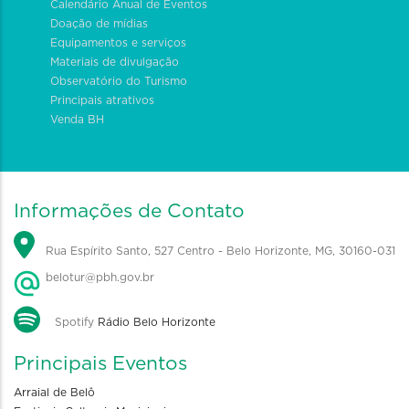
Calendário Anual de Eventos
Doação de mídias
Equipamentos e serviços
Materiais de divulgação
Observatório do Turismo
Principais atrativos
Venda BH
Informações de Contato
Rua Espírito Santo, 527 Centro - Belo Horizonte, MG, 30160-031
belotur@pbh.gov.br
Spotify
Rádio Belo Horizonte
Principais Eventos
Arraial de Belô