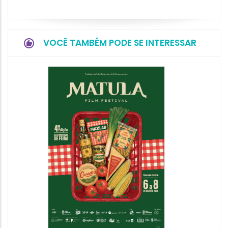
VOCÊ TAMBÉM PODE SE INTERESSAR
Feirin
Aprox
08/08/20
08/08/202
10:00 às 