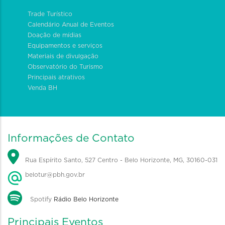
Trade Turístico
Calendário Anual de Eventos
Doação de mídias
Equipamentos e serviços
Materiais de divulgação
Observatório do Turismo
Principais atrativos
Venda BH
Informações de Contato
Rua Espírito Santo, 527 Centro - Belo Horizonte, MG, 30160-031
belotur@pbh.gov.br
Spotify
Rádio Belo Horizonte
Principais Eventos