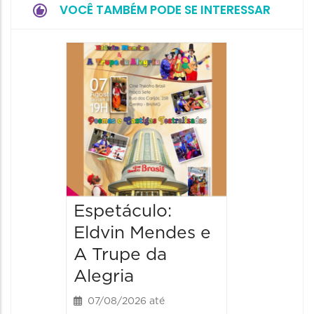
VOCÊ TAMBÉM PODE SE INTERESSAR
Pinóqu
Especi
pais
08/08/20
08/08/202
17:00 às 
Espetáculo:
Eldvin Mendes e
A Trupe da
Alegria
07/08/2026 até