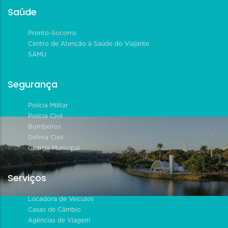
Saúde
Pronto-Socorro
Centro de Atenção à Saúde do Viajante
SAMU
Segurança
Polícia Militar
Polícia Civil
Bombeiros
Defesa Civil
Guarda Municipal
Serviços
Locadora de Veículos
Casas de Câmbio
Agências de Viagem