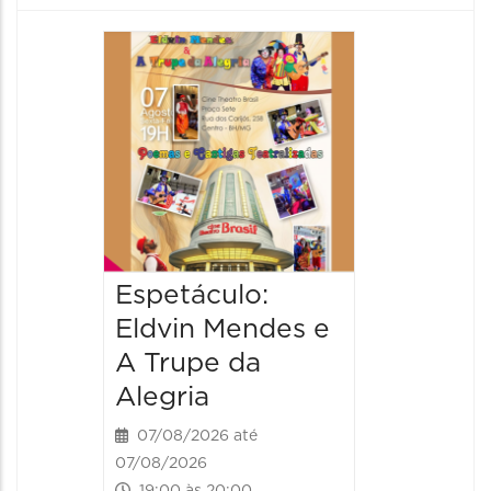
Pinóqu
Especi
pais
08/08/20
08/08/202
17:00 às 
Espetáculo:
Eldvin Mendes e
A Trupe da
Alegria
07/08/2026 até
07/08/2026