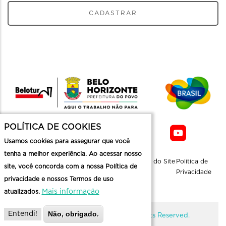
CADASTRAR
POLÍTICA DE COOKIES
Usamos cookies para assegurar que você
tenha a melhor experiência. Ao acessar nosso
Sobre a
Contato
Informaçoes
Mapa do Site
Politica de
site, você concorda com a nossa Política de
Belotur
Üteis
Privacidade
privacidade e nossos Termos de uso
Mais informação
atualizados.
Não, obrigado.
Entendi!
@ Copyright Belotur 2026. All Rights Reserved.