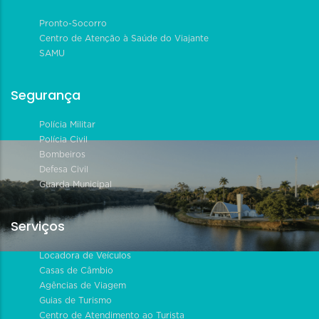
Pronto-Socorro
Centro de Atenção à Saúde do Viajante
SAMU
Segurança
Polícia Militar
Polícia Civil
Bombeiros
Defesa Civil
Guarda Municipal
Serviços
Locadora de Veículos
Casas de Câmbio
Agências de Viagem
Guias de Turismo
Centro de Atendimento ao Turista