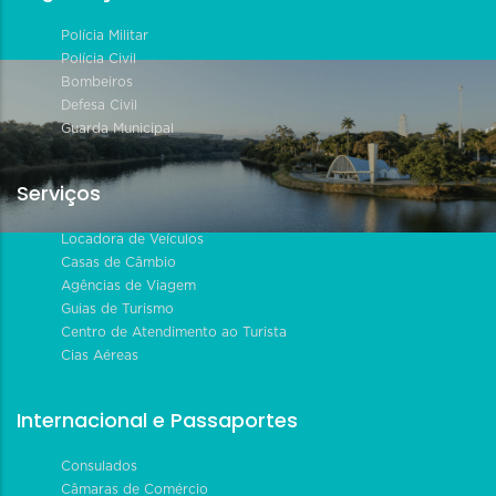
Polícia Militar
Polícia Civil
Bombeiros
Defesa Civil
Guarda Municipal
Serviços
Locadora de Veículos
Casas de Câmbio
Agências de Viagem
Guias de Turismo
Centro de Atendimento ao Turista
Cias Aéreas
Internacional e Passaportes
Consulados
Câmaras de Comércio