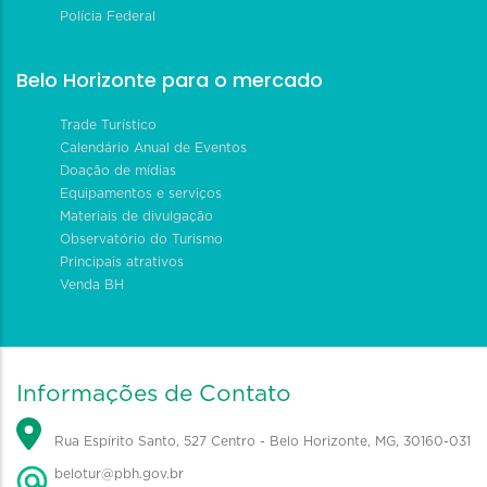
Polícia Federal
Belo Horizonte para o mercado
Trade Turístico
Calendário Anual de Eventos
Doação de mídias
Equipamentos e serviços
Materiais de divulgação
Observatório do Turismo
Principais atrativos
Venda BH
Informações de Contato
Rua Espírito Santo, 527 Centro - Belo Horizonte, MG, 30160-031
belotur@pbh.gov.br