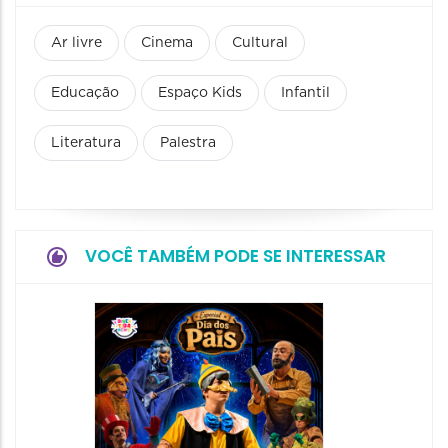
Ar livre
Cinema
Cultural
Educação
Espaço Kids
Infantil
Literatura
Palestra
VOCÊ TAMBÉM PODE SE INTERESSAR
Festiv
e Brin
15/08/20
15/08/2026
09:00 às