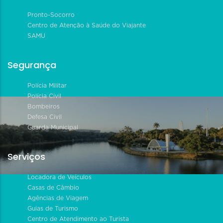
Pronto-Socorro
Centro de Atenção à Saúde do Viajante
SAMU
Segurança
Polícia Militar
Polícia Civil
Bombeiros
Defesa Civil
Guarda Municipal
Serviços
Locadora de Veículos
Casas de Câmbio
Agências de Viagem
Guias de Turismo
Centro de Atendimento ao Turista