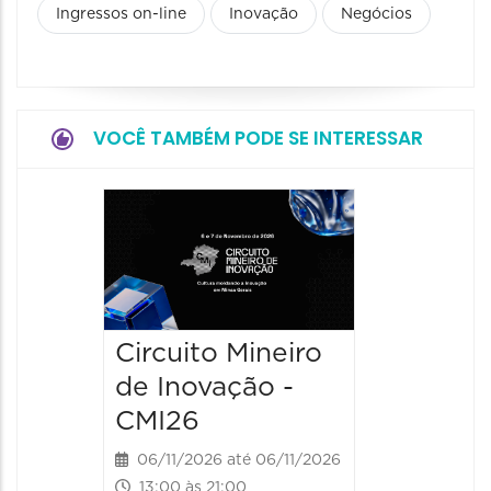
Ingressos on-line
Inovação
Negócios
VOCÊ TAMBÉM PODE SE INTERESSAR
Circuito Mineiro
Circuit
de Inovação -
de Ino
CMI26
CMI26
06/11/2026 até 06/11/2026
07/11/202
13:00 às 21:00
10:00 às 