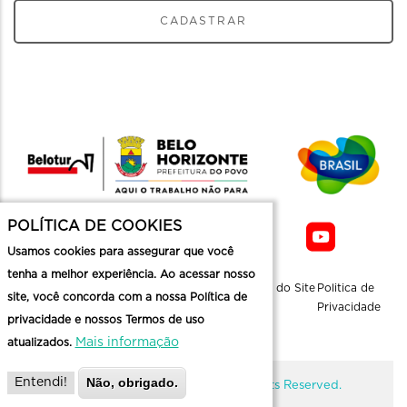
CADASTRAR
POLÍTICA DE COOKIES
Usamos cookies para assegurar que você
tenha a melhor experiência. Ao acessar nosso
Sobre a
Contato
Informaçoes
Mapa do Site
Politica de
site, você concorda com a nossa Política de
Belotur
Üteis
Privacidade
privacidade e nossos Termos de uso
Mais informação
atualizados.
Não, obrigado.
Entendi!
@ Copyright Belotur 2026. All Rights Reserved.