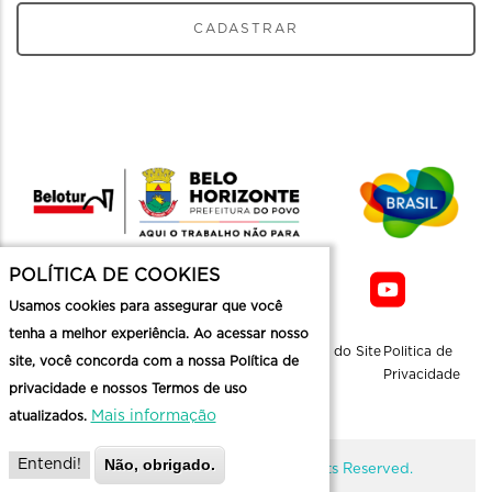
CADASTRAR
POLÍTICA DE COOKIES
Usamos cookies para assegurar que você
tenha a melhor experiência. Ao acessar nosso
Sobre a
Contato
Informaçoes
Mapa do Site
Politica de
site, você concorda com a nossa Política de
Belotur
Üteis
Privacidade
privacidade e nossos Termos de uso
Mais informação
atualizados.
Não, obrigado.
Entendi!
@ Copyright Belotur 2026. All Rights Reserved.