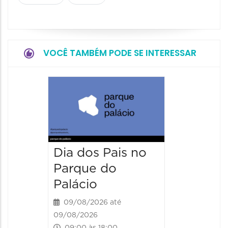
VOCÊ TAMBÉM PODE SE INTERESSAR
4º BH 
Auto F
15/08/20
15/08/2026
09:00 às
Dia dos Pais no
Parque do
Palácio
09/08/2026 até
09/08/2026