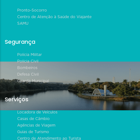
Pronto-Socorro
Centro de Atenção à Saúde do Viajante
SAMU
Segurança
Polícia Militar
Polícia Civil
Bombeiros
Defesa Civil
Guarda Municipal
Serviços
Locadora de Veículos
Casas de Câmbio
Agências de Viagem
Guias de Turismo
Centro de Atendimento ao Turista