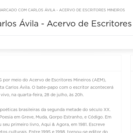
ARCADO COM CARLOS ÁVILA - ACERVO DE ESCRITORES MINEIROS
os Ávila - Acervo de Escritores
 por meio do Acervo de Escritores Mineiros (AEM),
ta Carlos Ávila. O bate-papo com o escritor acontecerá
vo, na quarta-feira, 28 de julho, às 20h.
poéticas brasileiras da segunda metade do século XX.
o Poesia em Greve, Muda, Qorpo Estranho, e Código. Em
u seu primeiro livro, Aqui & Agora, em 1981. Escreve
jetos culturais. Entre 1995 e 1998, tornou-se editor do