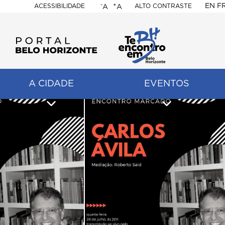
-
+
EN
F
ACESSIBILIDADE
ALTO CONTRASTE
A
A
PORTAL
BELO
HORIZONTE
A CIDADE
EVENTOS
ação
pal