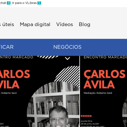
 chat
4
Ir para o VLibras
5
 úteis
Mapa digital
Vídeos
Blog
FICAR
NEGÓCIOS