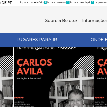
R
DE
PT
Ir para o conteúdo
1
Ir para o menu
2
Ir para o rodapé
3
Ir para o
ES
Sobre a Belotur
Informações
Menu
second
LUGARES PARA IR
ONDE 