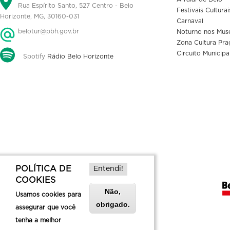
Rua Espírito Santo, 527 Centro - Belo
Festivais Culturai
Horizonte, MG, 30160-031
Carnaval
belotur@pbh.gov.br
Noturno nos Mus
Zona Cultura Pra
Circuito Municipa
Spotify
Rádio Belo Horizonte
POLÍTICA DE
Entendi!
COOKIES
Não,
Usamos cookies para
obrigado.
assegurar que você
tenha a melhor