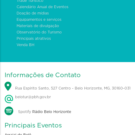
Trade Turístico
Calendário Anual de Eventos
Doação de mídias
Equipamentos e serviços
Materiais de divulgação
Observatório do Turismo
Principais atrativos
Venda BH
Informações de Contato
Rua Espírito Santo, 527 Centro - Belo Horizonte, MG, 30160-031
belotur@pbh.gov.br
Spotify
Rádio Belo Horizonte
Principais Eventos
Arraial de Belô