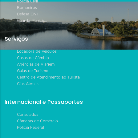
Polícia Civil
Bombeiros
Defesa Civil
Guarda Municipal
Serviços
Locadora de Veículos
Casas de Câmbio
Agências de Viagem
Guias de Turismo
Centro de Atendimento ao Turista
Cias Aéreas
Internacional e Passaportes
Consulados
Câmaras de Comércio
Polícia Federal