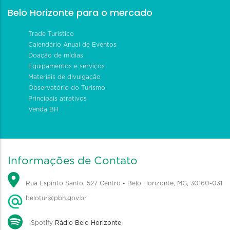
Belo Horizonte para o mercado
Trade Turístico
Calendário Anual de Eventos
Doação de mídias
Equipamentos e serviços
Materiais de divulgação
Observatório do Turismo
Principais atrativos
Venda BH
Informações de Contato
Rua Espírito Santo, 527 Centro - Belo Horizonte, MG, 30160-031
belotur@pbh.gov.br
Spotify
Rádio Belo Horizonte