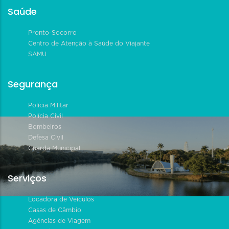
Saúde
Pronto-Socorro
Centro de Atenção à Saúde do Viajante
SAMU
Segurança
Polícia Militar
Polícia Civil
Bombeiros
Defesa Civil
Guarda Municipal
Serviços
Locadora de Veículos
Casas de Câmbio
Agências de Viagem