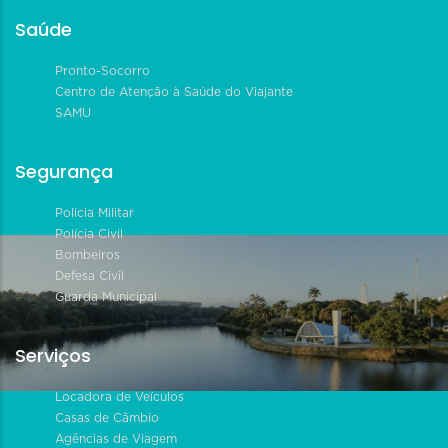
Saúde
Pronto-Socorro
Centro de Atenção à Saúde do Viajante
SAMU
Segurança
Polícia Militar
Polícia Civil
Bombeiros
Defesa Civil
Guarda Municipal
Serviços
Locadora de Veículos
Casas de Câmbio
Agências de Viagem