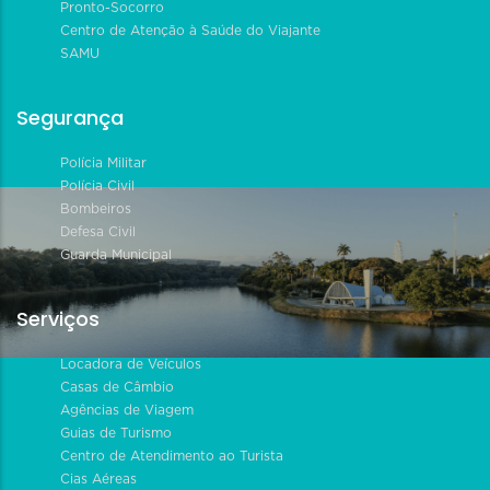
Pronto-Socorro
Centro de Atenção à Saúde do Viajante
SAMU
Segurança
Polícia Militar
Polícia Civil
Bombeiros
Defesa Civil
Guarda Municipal
Serviços
Locadora de Veículos
Casas de Câmbio
Agências de Viagem
Guias de Turismo
Centro de Atendimento ao Turista
Cias Aéreas