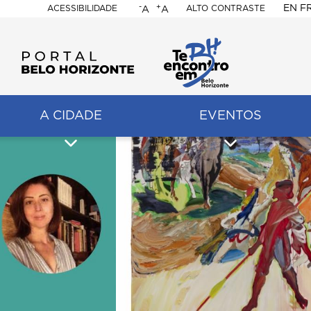
-
+
EN
F
ACESSIBILIDADE
ALTO CONTRASTE
A
A
PORTAL
BELO
HORIZONTE
A CIDADE
EVENTOS
ação
pal