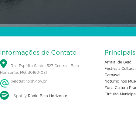
Informações de Contato
Principai
Arraial de Belô
Rua Espírito Santo, 527 Centro - Belo
Festivais Culturai
Horizonte, MG, 30160-031
Carnaval
belotur@pbh.gov.br
Noturno nos Mus
Zona Cultura Pra
Circuito Municipa
Spotify
Rádio Belo Horizonte