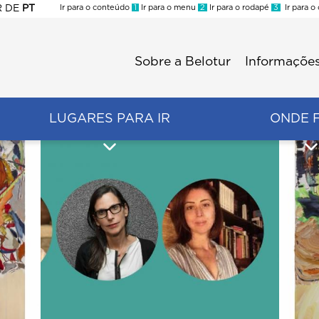
R
DE
PT
Ir para o conteúdo
1
Ir para o menu
2
Ir para o rodapé
3
Ir para o
ES
Sobre a Belotur
Informações
Menu
second
LUGARES PARA IR
ONDE 