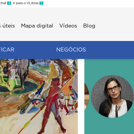
 chat
4
Ir para o VLibras
5
 úteis
Mapa digital
Vídeos
Blog
FICAR
NEGÓCIOS