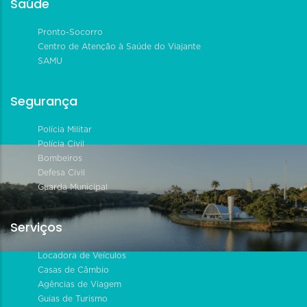
Saúde
Pronto-Socorro
Centro de Atenção à Saúde do Viajante
SAMU
Segurança
Polícia Militar
Polícia Civil
Bombeiros
Defesa Civil
Guarda Municipal
Serviços
Locadora de Veículos
Casas de Câmbio
Agências de Viagem
Guias de Turismo