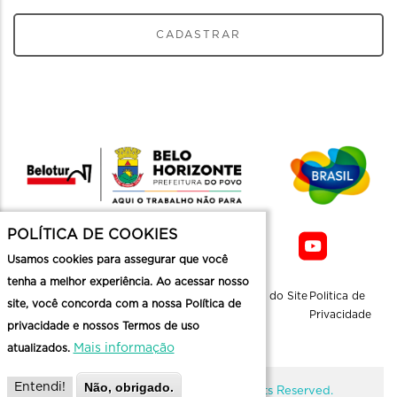
CADASTRAR
POLÍTICA DE COOKIES
Usamos cookies para assegurar que você
tenha a melhor experiência. Ao acessar nosso
Sobre a
Contato
Informaçoes
Mapa do Site
Politica de
site, você concorda com a nossa Política de
Belotur
Üteis
Privacidade
privacidade e nossos Termos de uso
Mais informação
atualizados.
Não, obrigado.
Entendi!
@ Copyright Belotur 2026. All Rights Reserved.