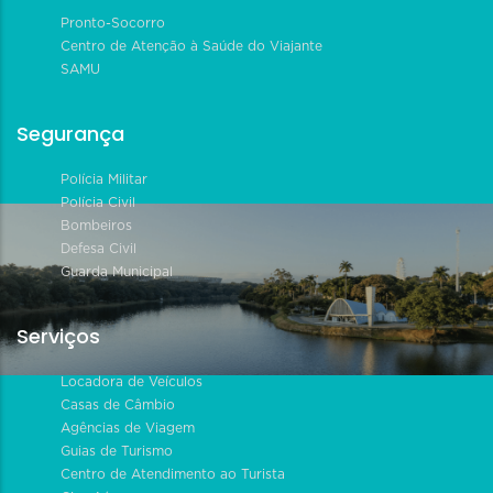
Pronto-Socorro
Centro de Atenção à Saúde do Viajante
SAMU
Segurança
Polícia Militar
Polícia Civil
Bombeiros
Defesa Civil
Guarda Municipal
Serviços
Locadora de Veículos
Casas de Câmbio
Agências de Viagem
Guias de Turismo
Centro de Atendimento ao Turista