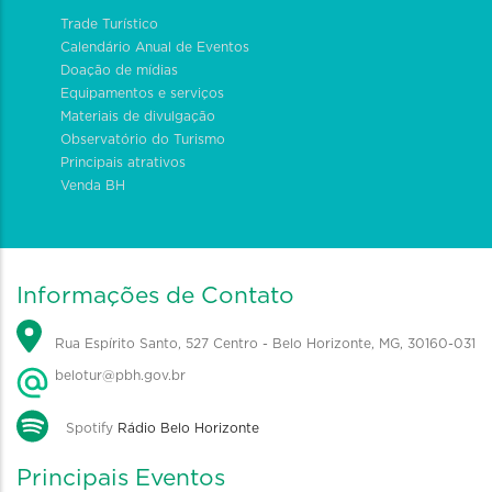
Trade Turístico
Calendário Anual de Eventos
Doação de mídias
Equipamentos e serviços
Materiais de divulgação
Observatório do Turismo
Principais atrativos
Venda BH
Informações de Contato
Rua Espírito Santo, 527 Centro - Belo Horizonte, MG, 30160-031
belotur@pbh.gov.br
Spotify
Rádio Belo Horizonte
Principais Eventos