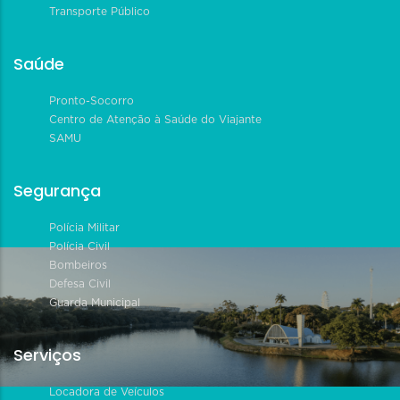
Transporte Público
Saúde
Pronto-Socorro
Centro de Atenção à Saúde do Viajante
SAMU
Segurança
Polícia Militar
Polícia Civil
Bombeiros
Defesa Civil
Guarda Municipal
Serviços
Locadora de Veículos