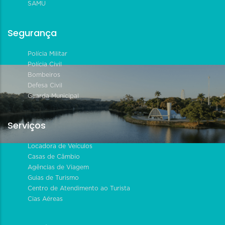
SAMU
Segurança
Polícia Militar
Polícia Civil
Bombeiros
Defesa Civil
Guarda Municipal
Serviços
Locadora de Veículos
Casas de Câmbio
Agências de Viagem
Guias de Turismo
Centro de Atendimento ao Turista
Cias Aéreas