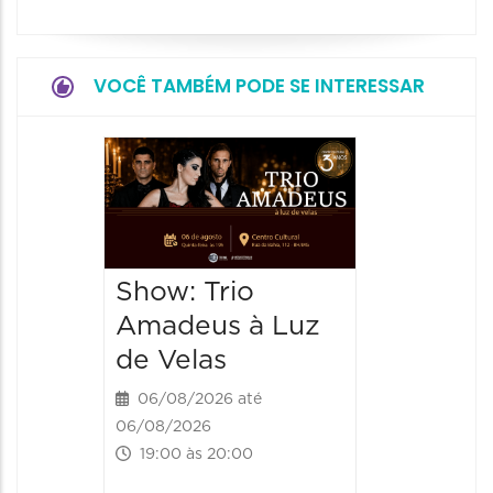
VOCÊ TAMBÉM PODE SE INTERESSAR
Espetá
“Cores
- Orqu
Chines
Show: Trio
Shang
Amadeus à Luz
06/08/20
de Velas
06/08/202
20:00 às
06/08/2026 até
06/08/2026
19:00 às 20:00