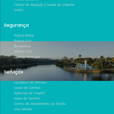
Centro de Atenção à Saúde do Viajante
SAMU
Segurança
Polícia Militar
Polícia Civil
Bombeiros
Defesa Civil
Guarda Municipal
Serviços
Locadora de Veículos
Casas de Câmbio
Agências de Viagem
Guias de Turismo
Centro de Atendimento ao Turista
Cias Aéreas