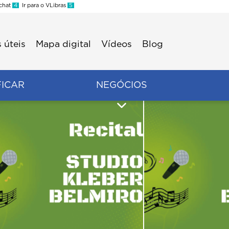
 chat
4
Ir para o VLibras
5
 úteis
Mapa digital
Vídeos
Blog
FICAR
NEGÓCIOS