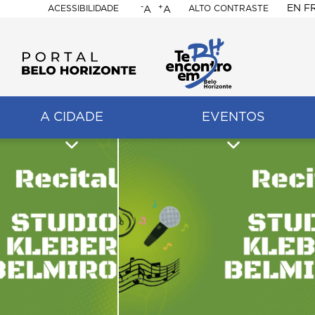
-
+
EN
F
ACESSIBILIDADE
ALTO CONTRASTE
A
A
PORTAL
BELO
HORIZONTE
A CIDADE
EVENTOS
ação
pal