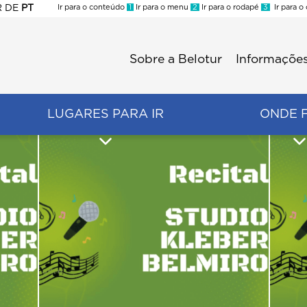
R
DE
PT
Ir para o conteúdo
1
Ir para o menu
2
Ir para o rodapé
3
Ir para o
ES
Sobre a Belotur
Informações
Menu
second
LUGARES PARA IR
ONDE 