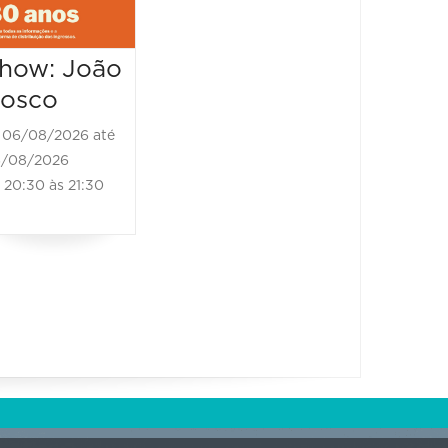
20:30 às 00:00
20:30 à
how: João
osco
06/08/2026 até
/08/2026
20:30 às 21:30