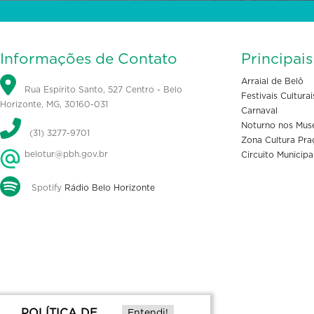
Informações de Contato
Principai
Arraial de Belô
Rua Espírito Santo, 527 Centro - Belo
Festivais Culturai
Horizonte, MG, 30160-031
Carnaval
Noturno nos Mus
(31) 3277-9701
Zona Cultura Pra
belotur@pbh.gov.br
Circuito Municipa
Spotify
Rádio Belo Horizonte
POLÍTICA DE
Entendi!