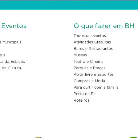
s Eventos
O que fazer em BH
Todos os eventos
s Municipais
Atividades Gratuitas
Bares e Restaurantes
eus
Museus
ça da Estação
Teatro e Cinema
l de Cultura
Parques e Praças
Ao ar livre e Esportes
Compras e Moda
Para curtir com a familia
Perto de BH
Roteiros