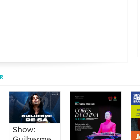
R
Show:
Guilherme