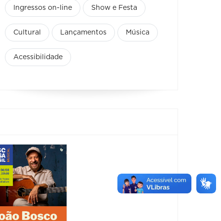
Ingressos on-line
Show e Festa
Cultural
Lançamentos
Música
Acessibilidade
Concerto:
Show:
Presto e
Bosco
Veloce 6
anos
06/08/2026 até
06/08/2
07/08/2026
06/08/20