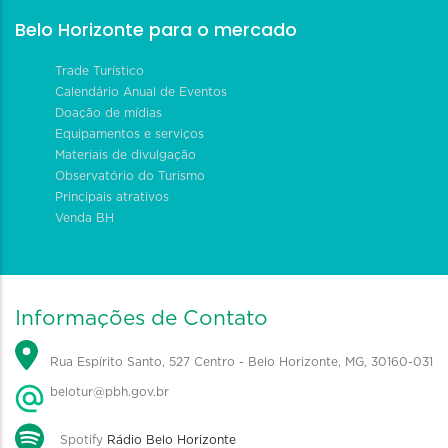
Belo Horizonte para o mercado
Trade Turístico
Calendário Anual de Eventos
Doação de mídias
Equipamentos e serviços
Materiais de divulgação
Observatório do Turismo
Principais atrativos
Venda BH
Informações de Contato
Rua Espírito Santo, 527 Centro - Belo Horizonte, MG, 30160-031
belotur@pbh.gov.br
Spotify
Rádio Belo Horizonte