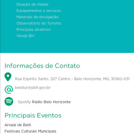
Doação de mídias
Equipamentos e serviços
Materiais de divulgação
Observatório do Turismo
Principais atrativos
Venda BH
Informações de Contato
Rua Espírito Santo, 527 Centro - Belo Horizonte, MG, 30160-031
belotur@pbh.gov.br
Spotify
Rádio Belo Horizonte
Principais Eventos
Arraial de Belô
Festivais Culturais Municipais