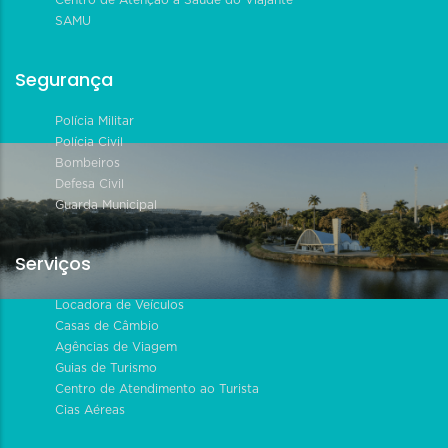
SAMU
Segurança
Polícia Militar
Polícia Civil
Bombeiros
Defesa Civil
Guarda Municipal
Serviços
Locadora de Veículos
Casas de Câmbio
Agências de Viagem
Guias de Turismo
Centro de Atendimento ao Turista
Cias Aéreas