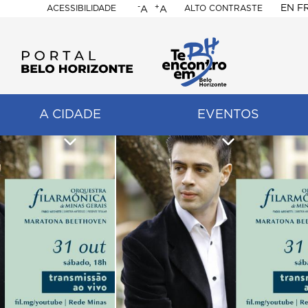
-
+
EN
F
ACESSIBILIDADE
ALTO CONTRASTE
A
A
PORTAL
BELO
HORIZONTE
A CIDADE
EVENTOS
ação
pal