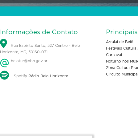
Informações de Contato
Principai
Arraial de Belô
Rua Espírito Santo, 527 Centro - Belo
Festivais Culturai
Horizonte, MG, 30160-031
Carnaval
belotur@pbh.gov.br
Noturno nos Mus
Zona Cultura Pra
Circuito Municipa
Spotify
Rádio Belo Horizonte