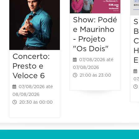
Show: Podé
S
e Maurinho
B
- Projeto
C
"Os Dois"
H
Concerto:
E
07/08/2026 até
Presto e
07/08/2026
Veloce 6
21:00 às 23:00
07
07/08/2026 até
08/08/2026
20:30 às 00:00