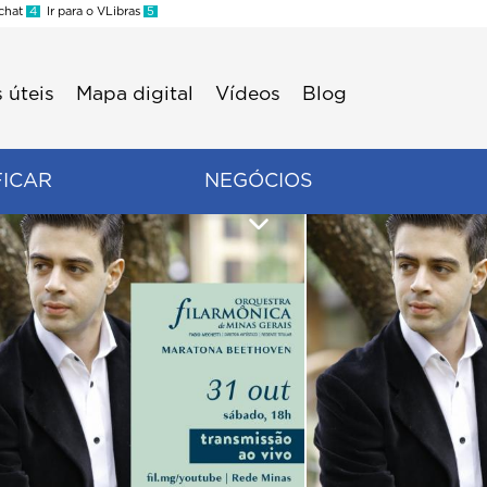
 chat
4
Ir para o VLibras
5
 úteis
Mapa digital
Vídeos
Blog
FICAR
NEGÓCIOS