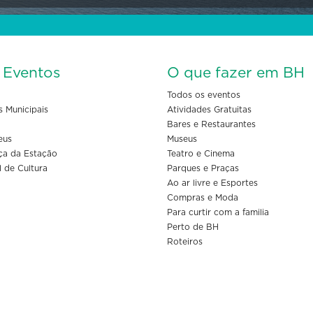
s Eventos
O que fazer em BH
Todos os eventos
s Municipais
Atividades Gratuitas
Bares e Restaurantes
eus
Museus
ça da Estação
Teatro e Cinema
l de Cultura
Parques e Praças
Ao ar livre e Esportes
Compras e Moda
Para curtir com a familia
Perto de BH
Roteiros