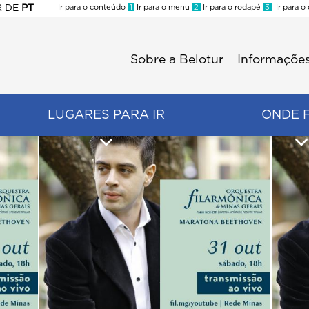
R
DE
PT
Ir para o conteúdo
1
Ir para o menu
2
Ir para o rodapé
3
Ir para o
ES
Sobre a Belotur
Informações
Menu
second
LUGARES PARA IR
ONDE 