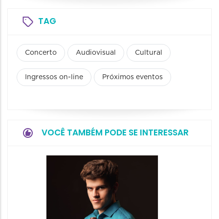
TAG
Concerto
Audiovisual
Cultural
Ingressos on-line
Próximos eventos
VOCÊ TAMBÉM PODE SE INTERESSAR
Show: 
Maurin
Projet
Dois"