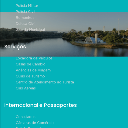
Polícia Militar
Polícia Civil
Bombeiros
Defesa Civil
Guarda Municipal
Serviços
Locadora de Veículos
Casas de Câmbio
Agências de Viagem
Guias de Turismo
Centro de Atendimento ao Turista
Cias Aéreas
Internacional e Passaportes
Consulados
Câmaras de Comércio