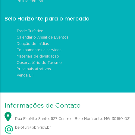
Polícia Federal
Belo Horizonte para o mercado
Trade Turístico
Calendário Anual de Eventos
Doação de mídias
Equipamentos e serviços
Materiais de divulgação
Observatório do Turismo
Principais atrativos
Venda BH
Informações de Contato
Rua Espírito Santo, 527 Centro - Belo Horizonte, MG, 30160-031
belotur@pbh.gov.br