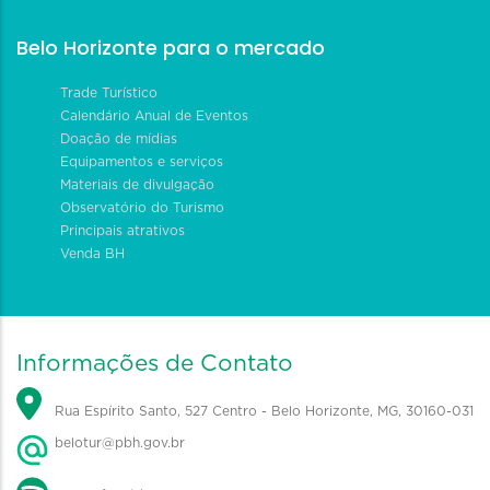
Belo Horizonte para o mercado
Trade Turístico
Calendário Anual de Eventos
Doação de mídias
Equipamentos e serviços
Materiais de divulgação
Observatório do Turismo
Principais atrativos
Venda BH
Informações de Contato
Rua Espírito Santo, 527 Centro - Belo Horizonte, MG, 30160-031
belotur@pbh.gov.br