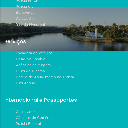
Polícia Militar
Polícia Civil
Bombeiros
Defesa Civil
Guarda Municipal
Serviços
Locadora de Veículos
Casas de Câmbio
Agências de Viagem
Guias de Turismo
Centro de Atendimento ao Turista
Cias Aéreas
Internacional e Passaportes
Consulados
Câmaras de Comércio
Polícia Federal