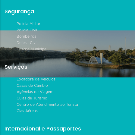
Segurança
Polícia Militar
Polícia Civil
Bombeiros
Defesa Civil
Guarda Municipal
Serviços
Locadora de Veículos
Casas de Câmbio
Agências de Viagem
Guias de Turismo
Centro de Atendimento ao Turista
Cias Aéreas
Internacional e Passaportes