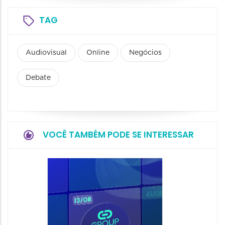
TAG
Audiovisual
Online
Negócios
Debate
VOCÊ TAMBÉM PODE SE INTERESSAR
NewOf
20/08/20
20/08/202
13:00 às 