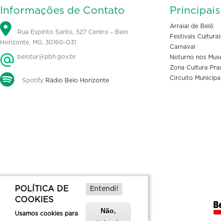
Informações de Contato
Principai
Arraial de Belô
Rua Espírito Santo, 527 Centro - Belo
Festivais Culturai
Horizonte, MG, 30160-031
Carnaval
belotur@pbh.gov.br
Noturno nos Mus
Zona Cultura Pra
Circuito Municipa
Spotify
Rádio Belo Horizonte
POLÍTICA DE
Entendi!
COOKIES
Não,
Usamos cookies para