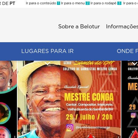
R
DE
PT
Ir para o conteúdo
1
Ir para o menu
2
Ir para o rodapé
3
Ir para o
ES
Sobre a Belotur
Informações
Menu
second
LUGARES PARA IR
ONDE 