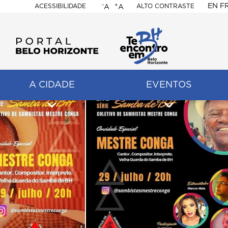
-
+
EN
F
ACESSIBILIDADE
ALTO CONTRASTE
A
A
PORTAL
BELO
HORIZONTE
A CIDADE
EVENTOS
ação
pal