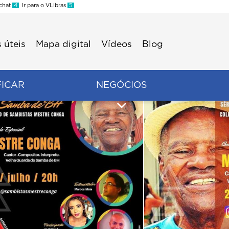
 chat
4
Ir para o VLibras
5
 úteis
Mapa digital
Vídeos
Blog
FICAR
NEGÓCIOS