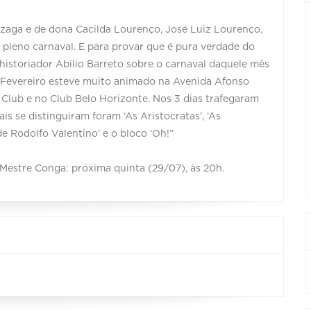
nzaga e de dona Cacilda Lourenço, José Luiz Lourenço,
m pleno carnaval. E para provar que é pura verdade do
istoriador Abílio Barreto sobre o carnaval daquele mês
 de Fevereiro esteve muito animado na Avenida Afonso
Club e no Club Belo Horizonte. Nos 3 dias trafegaram
s se distinguiram foram ‘As Aristocratas’, ‘As
 de Rodolfo Valentino’ e o bloco ‘Oh!”
Mestre Conga: próxima quinta (29/07), às 20h.