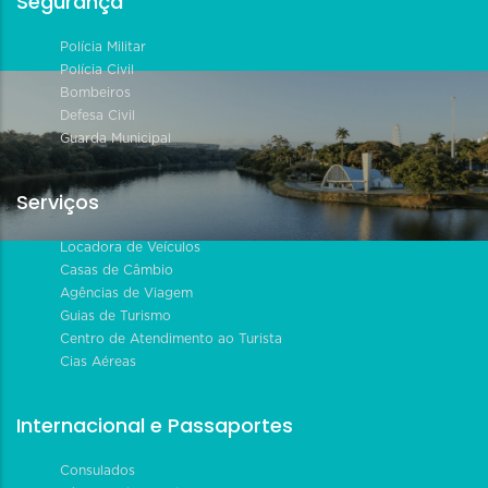
Segurança
Polícia Militar
Polícia Civil
Bombeiros
Defesa Civil
Guarda Municipal
Serviços
Locadora de Veículos
Casas de Câmbio
Agências de Viagem
Guias de Turismo
Centro de Atendimento ao Turista
Cias Aéreas
Internacional e Passaportes
Consulados