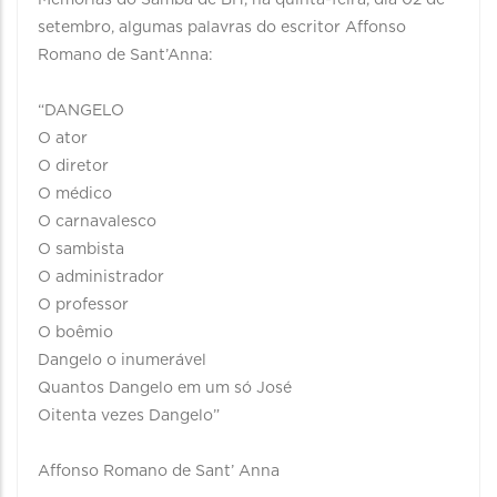
Memórias do Samba de BH, na quinta-feira, dia 02 de
setembro, algumas palavras do escritor Affonso
Romano de Sant’Anna:
“DANGELO
O ator
O diretor
O médico
O carnavalesco
O sambista
O administrador
O professor
O boêmio
Dangelo o inumerável
Quantos Dangelo em um só José
Oitenta vezes Dangelo”
Affonso Romano de Sant’ Anna