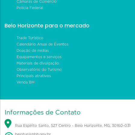
Câmaras de Comércio
Polícia Federal
Belo Horizonte para o mercado
Trade Turístico
Calendário Anual de Eventos
Doação de mídias
Equipamentos e serviços
Materiais de divulgação
Observatório do Turismo
Principais atrativos
Venda BH
Informações de Contato
Rua Espírito Santo, 527 Centro - Belo Horizonte, MG, 30160-031
belotur@pbh.gov.br