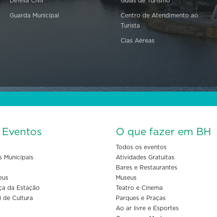
Defesa Civil
Guias de Turismo
Guarda Municipal
Centro de Atendimento ao
Turista
Cias Aéreas
s Eventos
O que fazer em BH
Todos os eventos
s Municipais
Atividades Gratuitas
Bares e Restaurantes
eus
Museus
ça da Estação
Teatro e Cinema
l de Cultura
Parques e Praças
Ao ar livre e Esportes