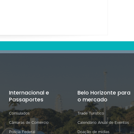
00:00 à
Internacional e
Belo Horizonte para
Passaportes
o mercado
Consulados
Trade Turístico
Câmaras de Comércio
Calendário Anual de Eventos
Polícia Federal
Doação de mídias