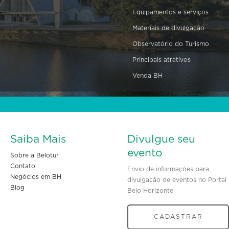
Equipamentos e serviços
Materiais de divulgação
Observatório do Turismo
Principais atrativos
Venda BH
Saiba Mais
Divulgue seu
evento
Sobre a Belotur
Contato
Envio de informações para
Negócios em BH
divulgação de eventos no Portal
Blog
Belo Horizonte
CADASTRAR