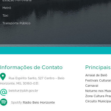
Estação Ferroviária
Metrô
Táxi
Transporte Público
Informações de Contato
Principai
Arraial de Belô
Rua Espírito Santo, 527 Centro - Belo
Festivais Culturai
Horizonte, MG, 30160-031
Carnaval
belotur@pbh.gov.br
Noturno nos Mus
Zona Cultura Pra
Circuito Municipa
Spotify
Rádio Belo Horizonte