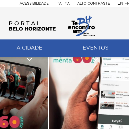
-
+
EN
F
ACESSIBILIDADE
ALTO CONTRASTE
A
A
PORTAL
BELO
HORIZONTE
A CIDADE
EVENTOS
ação
pal