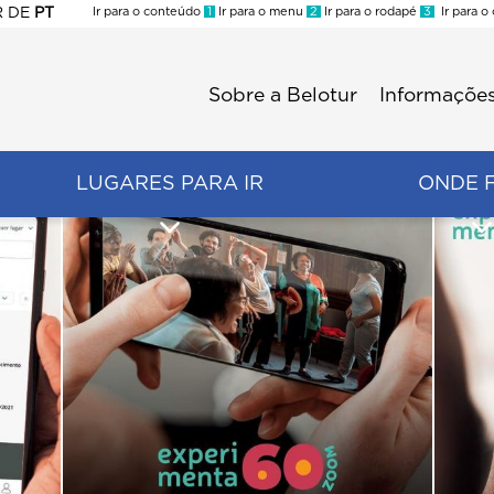
R
DE
PT
Ir para o conteúdo
1
Ir para o menu
2
Ir para o rodapé
3
Ir para o
ES
Sobre a Belotur
Informações
Menu
second
LUGARES PARA IR
ONDE 