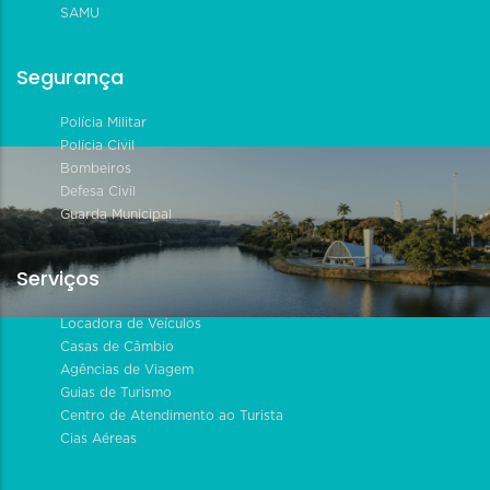
SAMU
Segurança
Polícia Militar
Polícia Civil
Bombeiros
Defesa Civil
Guarda Municipal
Serviços
Locadora de Veículos
Casas de Câmbio
Agências de Viagem
Guias de Turismo
Centro de Atendimento ao Turista
Cias Aéreas