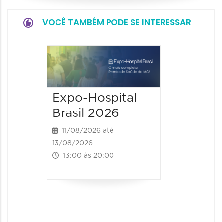
VOCÊ TAMBÉM PODE SE INTERESSAR
9° BH 
Summi
13/08/20
Expo-Hospital
15/08/2026
Brasil 2026
00:00 às
11/08/2026 até
13/08/2026
13:00 às 20:00