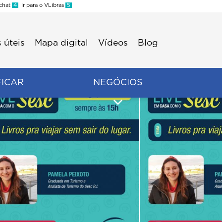
 chat
4
Ir para o VLibras
5
 úteis
Mapa digital
Vídeos
Blog
FICAR
NEGÓCIOS