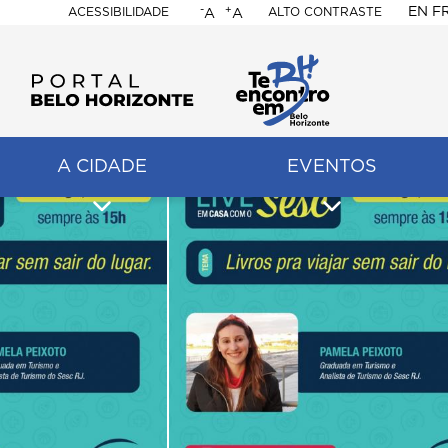
-
+
EN
F
ACESSIBILIDADE
ALTO CONTRASTE
A
A
PORTAL
BELO
HORIZONTE
A CIDADE
EVENTOS
ação
pal