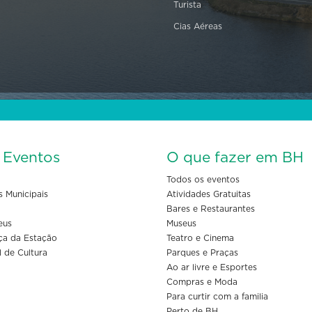
Turista
Cias Aéreas
s Eventos
O que fazer em BH
Todos os eventos
s Municipais
Atividades Gratuitas
Bares e Restaurantes
eus
Museus
ça da Estação
Teatro e Cinema
l de Cultura
Parques e Praças
Ao ar livre e Esportes
Compras e Moda
Para curtir com a familia
Perto de BH