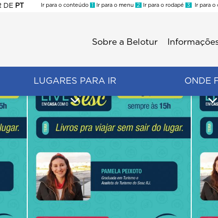
R
DE
PT
Ir para o conteúdo
1
Ir para o menu
2
Ir para o rodapé
3
Ir para o
ES
Sobre a Belotur
Informações
Menu
second
LUGARES PARA IR
ONDE 