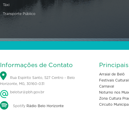
Táxi
Transporte Público
Informações de Contato
Principai
Arraial de Belô
Rua Espírito Santo, 527 Centro - Belo
Festivais Culturai
Horizonte, MG, 30160-031
Carnaval
belotur@pbh.gov.br
Noturno nos Mus
Zona Cultura Pra
Circuito Municipa
Spotify
Rádio Belo Horizonte