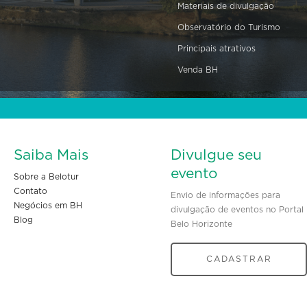
Materiais de divulgação
Observatório do Turismo
Principais atrativos
Venda BH
Saiba Mais
Divulgue seu
evento
Sobre a Belotur
Contato
Envio de informações para
Negócios em BH
divulgação de eventos no Portal
Blog
Belo Horizonte
CADASTRAR