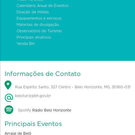
Calendário Anual de Eventos
Doação de mídias
Equipamentos e serviços
Materiais de divulgação
Observatório do Turismo
Principais atrativos
Venda BH
Informações de Contato
Rua Espírito Santo, 527 Centro - Belo Horizonte, MG, 30160-031
belotur@pbh.gov.br
Spotify
Rádio Belo Horizonte
Principais Eventos
Arraial de Belô