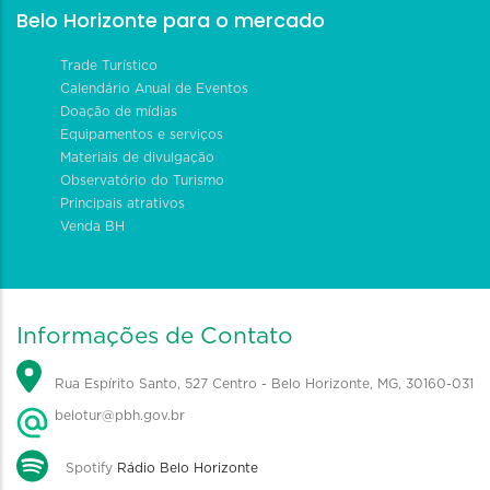
Belo Horizonte para o mercado
Trade Turístico
Calendário Anual de Eventos
Doação de mídias
Equipamentos e serviços
Materiais de divulgação
Observatório do Turismo
Principais atrativos
Venda BH
Informações de Contato
Rua Espírito Santo, 527 Centro - Belo Horizonte, MG, 30160-031
belotur@pbh.gov.br
Spotify
Rádio Belo Horizonte