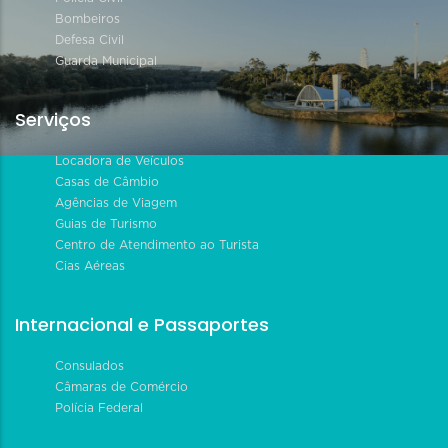
Bombeiros
Defesa Civil
Guarda Municipal
Serviços
Locadora de Veículos
Casas de Câmbio
Agências de Viagem
Guias de Turismo
Centro de Atendimento ao Turista
Cias Aéreas
Internacional e Passaportes
Consulados
Câmaras de Comércio
Polícia Federal