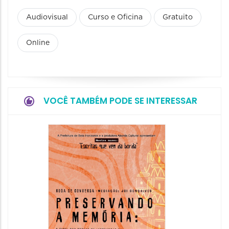
Audiovisual
Curso e Oficina
Gratuito
Online
VOCÊ TAMBÉM PODE SE INTERESSAR
Festa
Italian
2026
08/08/20
08/08/202
11:00 às 