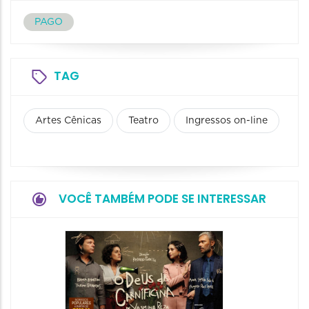
PAGO
TAG
Artes Cênicas
Teatro
Ingressos on-line
VOCÊ TAMBÉM PODE SE INTERESSAR
Espetá
Obsce
Senhor