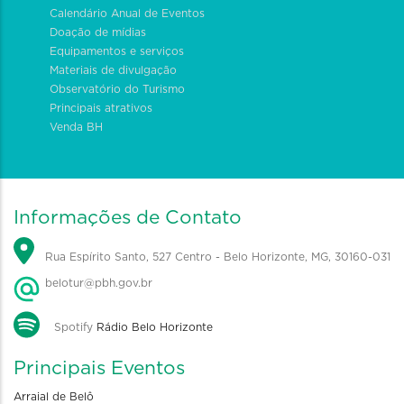
Calendário Anual de Eventos
Doação de mídias
Equipamentos e serviços
Materiais de divulgação
Observatório do Turismo
Principais atrativos
Venda BH
Informações de Contato
Rua Espírito Santo, 527 Centro - Belo Horizonte, MG, 30160-031
belotur@pbh.gov.br
Spotify
Rádio Belo Horizonte
Principais Eventos
Arraial de Belô