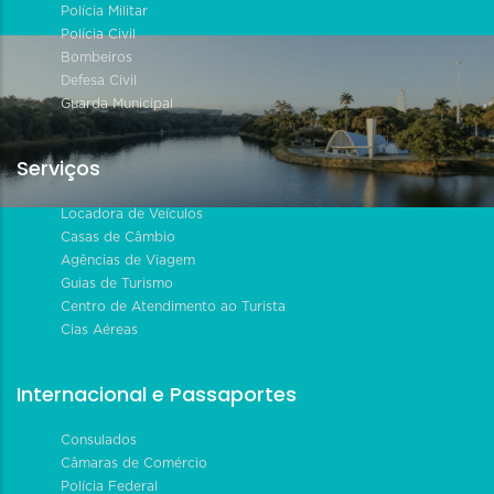
Polícia Militar
Polícia Civil
Bombeiros
Defesa Civil
Guarda Municipal
Serviços
Locadora de Veículos
Casas de Câmbio
Agências de Viagem
Guias de Turismo
Centro de Atendimento ao Turista
Cias Aéreas
Internacional e Passaportes
Consulados
Câmaras de Comércio
Polícia Federal