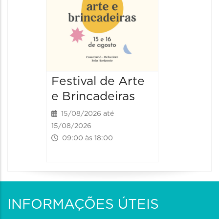
Festival de Arte
Festiv
e Brincadeiras
e Brin
15/08/2026 até
16/08/20
15/08/2026
16/08/2026
09:00 às 18:00
09:00 às
INFORMAÇÕES ÚTEIS